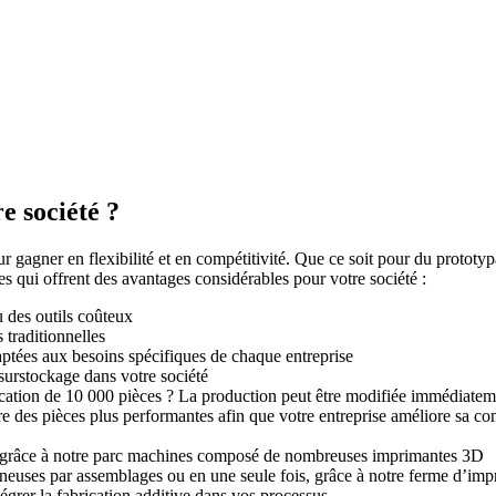
e société ?
 gagner en flexibilité et en compétitivité. Que ce soit pour du prototypa
s qui offrent des avantages considérables pour votre société :
u des outils coûteux
 traditionnelles
daptées aux besoins spécifiques de chaque entreprise
 surstockage dans votre société
rication de 10 000 pièces ? La production peut être modifiée immédiatem
e des pièces plus performantes afin que votre entreprise améliore sa com
s grâce à notre parc machines composé de nombreuses imprimantes 3D
euses par assemblages ou en une seule fois, grâce à notre ferme d’imp
tégrer la fabrication additive dans vos processus